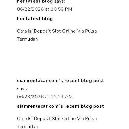
her latest blog
says:
06/22/2026 at 10:59 PM
her latest blog
Cara Isi Deposit Slot Online Via Pulsa
Termudah
siamrentacar.com`s recent blog post
says:
06/23/2026 at 12:21 AM
siamrentacar.com`s recent blog post
Cara Isi Deposit Slot Online Via Pulsa
Termudah