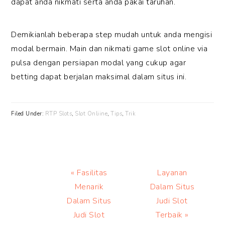
dapat anda nikmati serta anda pakai taruhan.
Demikianlah beberapa step mudah untuk anda mengisi
modal bermain. Main dan nikmati game slot online via
pulsa dengan persiapan modal yang cukup agar
betting dapat berjalan maksimal dalam situs ini.
Filed Under:
RTP Slots
,
Slot Onliine
,
Tips
,
Trik
Previous
Next
« Fasilitas
Layanan
Post:
Post:
Menarik
Dalam Situs
Dalam Situs
Judi Slot
Judi Slot
Terbaik »