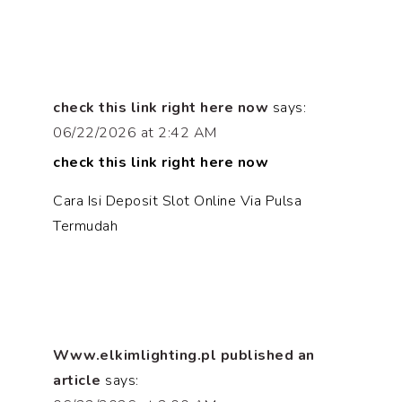
check this link right here now
says:
06/22/2026 at 2:42 AM
check this link right here now
Cara Isi Deposit Slot Online Via Pulsa
Termudah
Www.elkimlighting.pl published an
article
says: