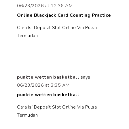
06/23/2026 at 12:36 AM
Online Blackjack Card Counting Practice
Cara Isi Deposit Slot Online Via Pulsa
Termudah
punkte wetten basketball
says:
06/23/2026 at 3:35 AM
punkte wetten basketball
Cara Isi Deposit Slot Online Via Pulsa
Termudah