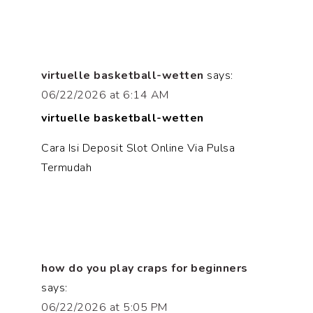
virtuelle basketball-wetten
says:
06/22/2026 at 6:14 AM
virtuelle basketball-wetten
Cara Isi Deposit Slot Online Via Pulsa
Termudah
how do you play craps for beginners
says:
06/22/2026 at 5:05 PM