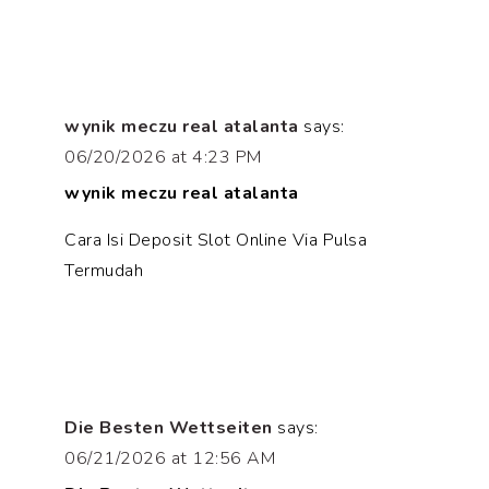
wynik meczu real atalanta
says:
06/20/2026 at 4:23 PM
wynik meczu real atalanta
Cara Isi Deposit Slot Online Via Pulsa
Termudah
Die Besten Wettseiten
says:
06/21/2026 at 12:56 AM