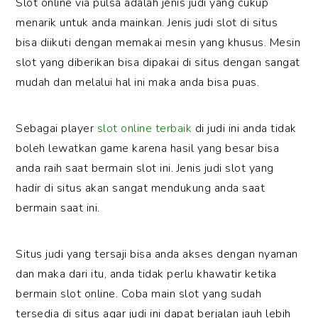
Slot online via pulsa adalah jenis judi yang cukup
menarik untuk anda mainkan. Jenis judi slot di situs
bisa diikuti dengan memakai mesin yang khusus. Mesin
slot yang diberikan bisa dipakai di situs dengan sangat
mudah dan melalui hal ini maka anda bisa puas.
Sebagai player
slot online terbaik
di judi ini anda tidak
boleh lewatkan game karena hasil yang besar bisa
anda raih saat bermain slot ini. Jenis judi slot yang
hadir di situs akan sangat mendukung anda saat
bermain saat ini.
Situs judi yang tersaji bisa anda akses dengan nyaman
dan maka dari itu, anda tidak perlu khawatir ketika
bermain slot online. Coba main slot yang sudah
tersedia di situs agar judi ini dapat berjalan jauh lebih