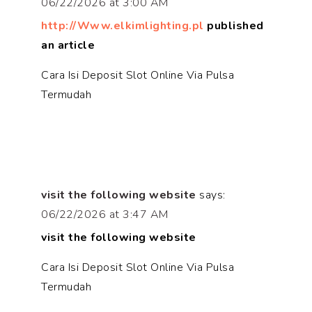
06/22/2026 at 3:00 AM
http://Www.elkimlighting.pl
published
an article
Cara Isi Deposit Slot Online Via Pulsa
Termudah
visit the following website
says:
06/22/2026 at 3:47 AM
visit the following website
Cara Isi Deposit Slot Online Via Pulsa
Termudah