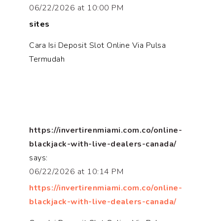
06/22/2026 at 10:00 PM
sites
Cara Isi Deposit Slot Online Via Pulsa
Termudah
https://invertirenmiami.com.co/online-
blackjack-with-live-dealers-canada/
says:
06/22/2026 at 10:14 PM
https://invertirenmiami.com.co/online-
blackjack-with-live-dealers-canada/