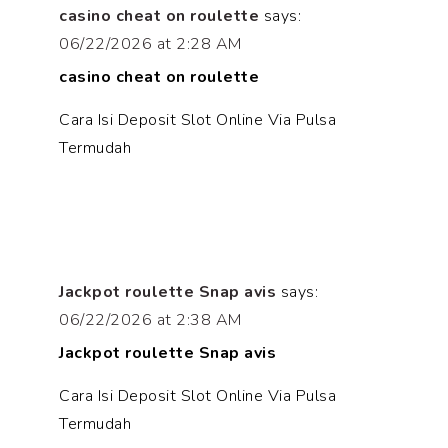
casino cheat on roulette
says:
06/22/2026 at 2:28 AM
casino cheat on roulette
Cara Isi Deposit Slot Online Via Pulsa
Termudah
Jackpot roulette Snap avis
says:
06/22/2026 at 2:38 AM
Jackpot roulette Snap avis
Cara Isi Deposit Slot Online Via Pulsa
Termudah