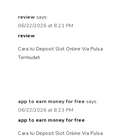
review
says:
06/22/2026 at 8:21 PM
review
Cara Isi Deposit Slot Online Via Pulsa
Termudah
app to earn money for free
says:
06/22/2026 at 8:23 PM
app to earn money for free
Cara Isi Deposit Slot Online Via Pulsa