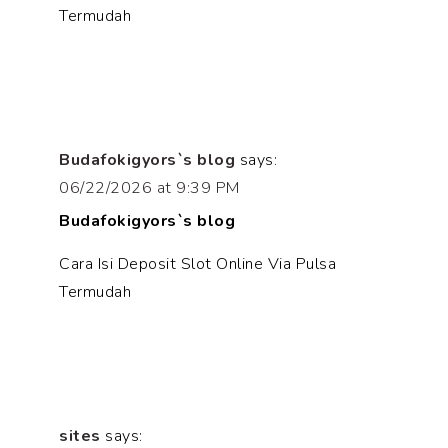
Termudah
Budafokigyors`s blog
says:
06/22/2026 at 9:39 PM
Budafokigyors`s blog
Cara Isi Deposit Slot Online Via Pulsa
Termudah
sites
says: