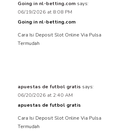
Going in nl-betting.com
says:
06/19/2026 at 8:08 PM
Going in nl-betting.com
Cara Isi Deposit Slot Online Via Pulsa
Termudah
apuestas de futbol gratis
says:
06/20/2026 at 2:40 AM
apuestas de futbol gratis
Cara Isi Deposit Slot Online Via Pulsa
Termudah