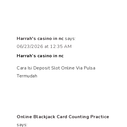
Harrah's casino in nc
says:
06/23/2026 at 12:35 AM
Harrah’s casino in nc
Cara Isi Deposit Slot Online Via Pulsa
Termudah
Online Blackjack Card Counting Practice
says: