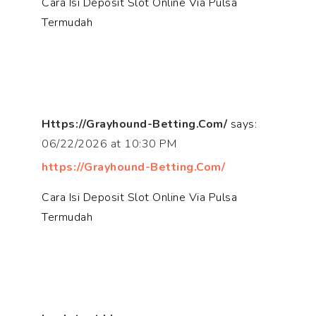
Cara Isi Deposit Slot Online Via Pulsa
Termudah
Https://Grayhound-Betting.Com/
says:
06/22/2026 at 10:30 PM
https://Grayhound-Betting.Com/
Cara Isi Deposit Slot Online Via Pulsa
Termudah