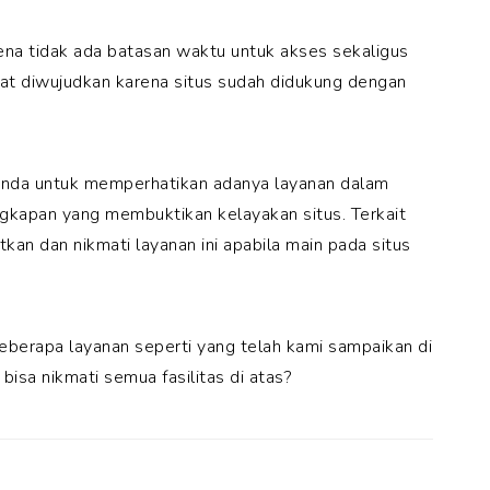
ena tidak ada batasan waktu untuk akses sekaligus
pat diwujudkan karena situs sudah didukung dengan
 anda untuk memperhatikan adanya layanan dalam
ngkapan yang membuktikan kelayakan situs. Terkait
atkan dan nikmati layanan ini apabila main pada situs
beberapa layanan seperti yang telah kami sampaikan di
bisa nikmati semua fasilitas di atas?