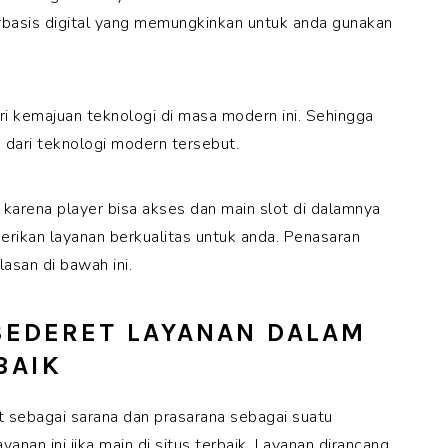
basis digital yang memungkinkan untuk anda gunakan
ri kemajuan teknologi di masa modern ini. Sehingga
dari teknologi modern tersebut.
karena player bisa akses dan main slot di dalamnya
berikan layanan berkualitas untuk anda. Penasaran
asan di bawah ini.
 SEDERET LAYANAN DALAM
BAIK
ut sebagai sarana dan prasarana sebagai suatu
anan ini jika main di situs terbaik. Layanan dirancang