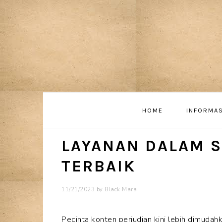
Skip
Skip
Skip
to
to
to
primary
main
primary
navigation
content
sidebar
HOME
INFORMAS
LAYANAN DALAM S
TERBAIK
11/21/2023
by
Black Mara
Pecinta konten perjudian kini lebih dimudah