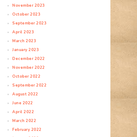
November 2023
October 2023
September 2023
April 2023
March 2023
January 2023
December 2022
November 2022
October 2022
September 2022
August 2022
June 2022
April 2022
March 2022
February 2022