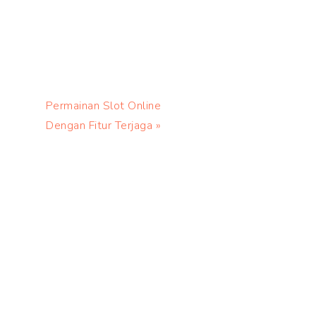
Next
Permainan Slot Online
Post:
Dengan Fitur Terjaga »