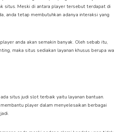
ak situs. Meski di antara player tersebut terdapat di
da, anda tetap membutuhkan adanya interaksi yang
player anda akan semakin banyak. Oleh sebab itu,
enting, maka situs sediakan layanan khusus berupa wa
da situs judi slot terbaik yaitu layanan bantuan.
uk membantu player dalam menyelesaikan berbagai
adi.