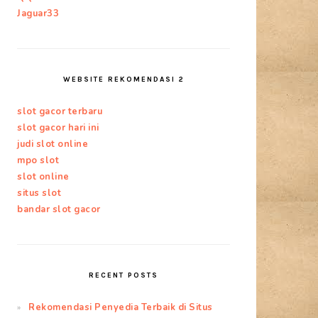
Jaguar33
WEBSITE REKOMENDASI 2
slot gacor terbaru
slot gacor hari ini
judi slot online
mpo slot
slot online
situs slot
bandar slot gacor
RECENT POSTS
Rekomendasi Penyedia Terbaik di Situs