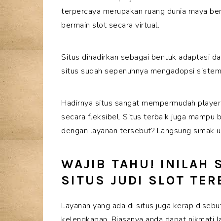
terpercaya
merupakan ruang dunia maya ber
bermain slot secara virtual.
Situs dihadirkan sebagai bentuk adaptasi da
situs sudah sepenuhnya mengadopsi sistem 
Hadirnya situs sangat mempermudah player 
secara fleksibel. Situs terbaik juga mampu 
dengan layanan tersebut? Langsung simak ul
WAJIB TAHU! INILAH
SITUS JUDI SLOT TER
Layanan yang ada di situs juga kerap diseb
kelengkapan. Biasanya anda dapat nikmati lay