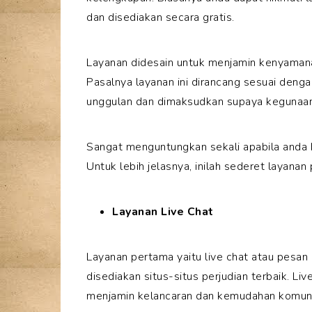
dan disediakan secara gratis.
Layanan didesain untuk menjamin kenyamanan
Pasalnya layanan ini dirancang sesuai denga
unggulan dan dimaksudkan supaya kegunaan 
Sangat menguntungkan sekali apabila anda 
Untuk lebih jelasnya, inilah sederet layanan 
Layanan Live Chat
Layanan pertama yaitu live chat atau pesan
disediakan situs-situs perjudian terbaik. Li
menjamin kelancaran dan kemudahan komunika