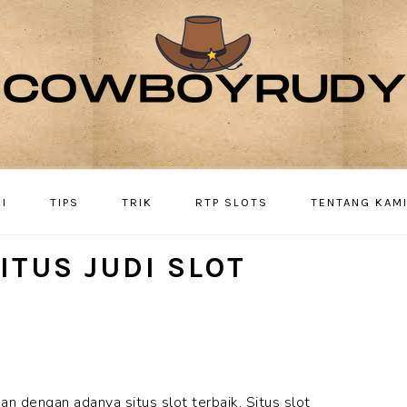
I
TIPS
TRIK
RTP SLOTS
TENTANG KAM
ITUS JUDI SLOT
kan dengan adanya situs slot terbaik. Situs
slot