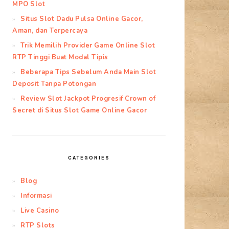
MPO Slot
Situs Slot Dadu Pulsa Online Gacor,
Aman, dan Terpercaya
Trik Memilih Provider Game Online Slot
RTP Tinggi Buat Modal Tipis
Beberapa Tips Sebelum Anda Main Slot
Deposit Tanpa Potongan
Review Slot Jackpot Progresif Crown of
Secret di Situs Slot Game Online Gacor
CATEGORIES
Blog
Informasi
Live Casino
RTP Slots