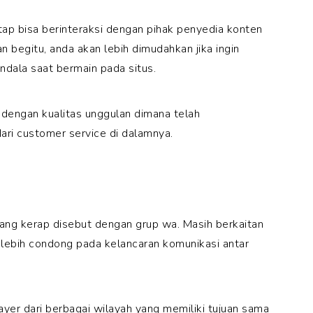
tap bisa berinteraksi dengan pihak penyedia konten
n begitu, anda akan lebih dimudahkan jika ingin
dala saat bermain pada situs.
g dengan kualitas unggulan dimana telah
ri customer service di dalamnya.
ang kerap disebut dengan grup wa. Masih berkaitan
 lebih condong pada kelancaran komunikasi antar
layer dari berbagai wilayah yang memiliki tujuan sama