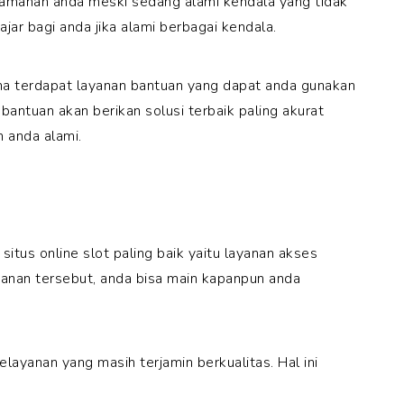
amanan anda meski sedang alami kendala yang tidak
ajar bagi anda jika alami berbagai kendala.
ena terdapat layanan bantuan yang dapat anda gunakan
bantuan akan berikan solusi terbaik paling akurat
 anda alami.
situs online slot paling baik yaitu layanan akses
anan tersebut, anda bisa main kapanpun anda
layanan yang masih terjamin berkualitas. Hal ini