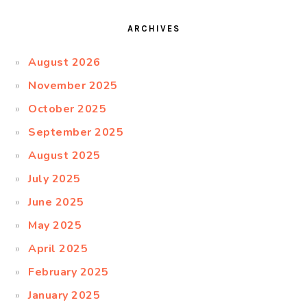
ARCHIVES
August 2026
November 2025
October 2025
September 2025
August 2025
July 2025
June 2025
May 2025
April 2025
February 2025
January 2025