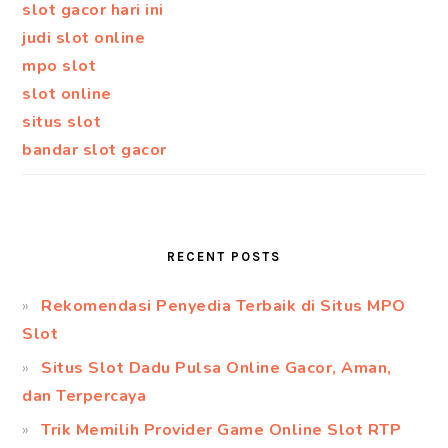
slot gacor hari ini
judi slot online
mpo slot
slot online
situs slot
bandar slot gacor
RECENT POSTS
Rekomendasi Penyedia Terbaik di Situs MPO
Slot
Situs Slot Dadu Pulsa Online Gacor, Aman,
dan Terpercaya
Trik Memilih Provider Game Online Slot RTP