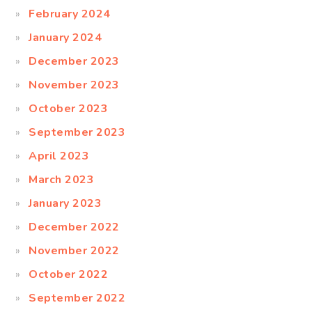
February 2024
January 2024
December 2023
November 2023
October 2023
September 2023
April 2023
March 2023
January 2023
December 2022
November 2022
October 2022
September 2022