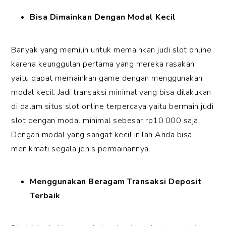
Bisa Dimainkan Dengan Modal Kecil
Banyak yang memilih untuk memainkan judi slot online
karena keunggulan pertama yang mereka rasakan
yaitu dapat memainkan game dengan menggunakan
modal kecil. Jadi transaksi minimal yang bisa dilakukan
di dalam situs slot online terpercaya yaitu bermain judi
slot dengan modal minimal sebesar rp10.000 saja.
Dengan modal yang sangat kecil inilah Anda bisa
menikmati segala jenis permainannya.
Menggunakan Beragam Transaksi Deposit
Terbaik