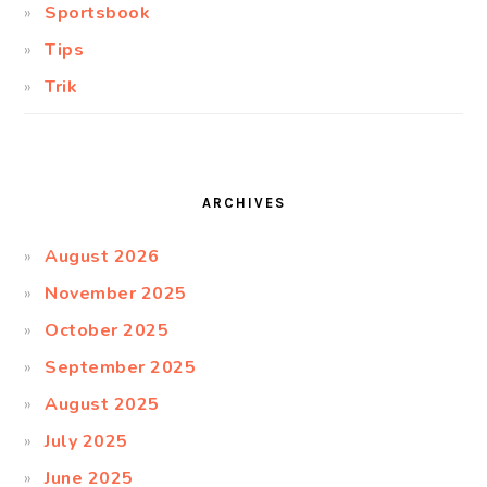
Sportsbook
Tips
Trik
ARCHIVES
August 2026
November 2025
October 2025
September 2025
August 2025
July 2025
June 2025