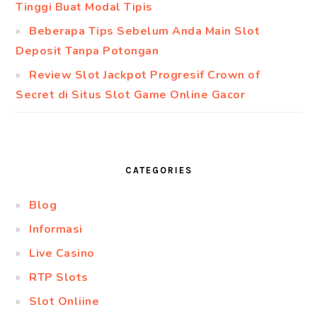
Tinggi Buat Modal Tipis
Beberapa Tips Sebelum Anda Main Slot
Deposit Tanpa Potongan
Review Slot Jackpot Progresif Crown of
Secret di Situs Slot Game Online Gacor
CATEGORIES
Blog
Informasi
Live Casino
RTP Slots
Slot Onliine