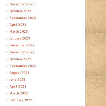
November 2023
October 2023
September 2023
April 2023
March 2023
January 2023
December 2022
November 2022
October 2022
September 2022
August 2022
June 2022
April 2022
March 2022
February 2022