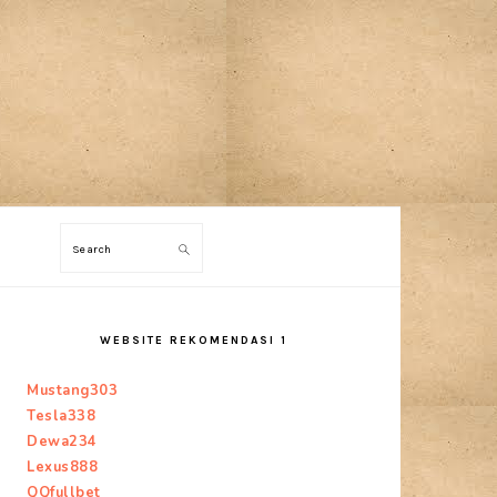
I
Search
PRIMARY
SIDEBAR
WEBSITE REKOMENDASI 1
Mustang303
Tesla338
Dewa234
Lexus888
QQfullbet