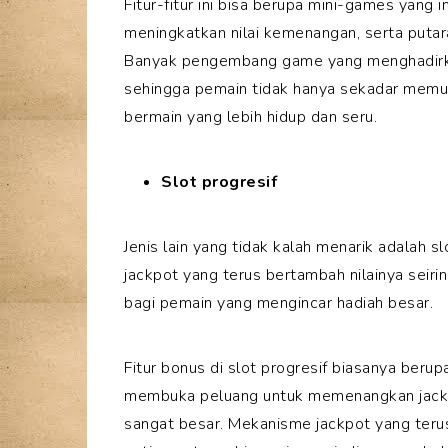
Fitur-fitur ini bisa berupa mini-games yang 
meningkatkan nilai kemenangan, serta puta
Banyak pengembang game yang menghadirka
sehingga pemain tidak hanya sekadar memut
bermain yang lebih hidup dan seru.
Slot progresif
Jenis lain yang tidak kalah menarik adalah s
jackpot yang terus bertambah nilainya sei
bagi pemain yang mengincar hadiah besar.
Fitur bonus di slot progresif biasanya ber
membuka peluang untuk memenangkan jackpot
sangat besar. Mekanisme jackpot yang terus