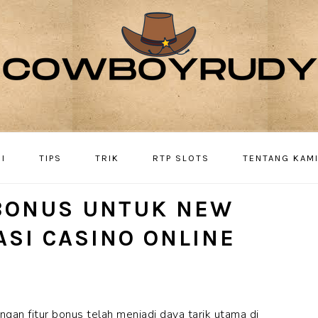
I
TIPS
TRIK
RTP SLOTS
TENTANG KAM
 BONUS UNTUK NEW
ASI CASINO ONLINE
gan fitur bonus telah menjadi daya tarik utama di