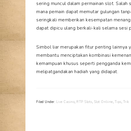
sering muncul dalam permainan slot. Salah sa
mana pemain dapat memutar gulungan tanpa 
seringkali memberikan kesempatan menang le
dapat dipicu ulang berkali-kali selama sesi 
Simbol liar merupakan fitur penting lainnya
membantu menciptakan kombinasi kemenanga
kemampuan khusus seperti pengganda kem
melipatgandakan hadiah yang didapat.
Filed Under:
Live Casino
,
RTP Slots
,
Slot Onliine
,
Tips
,
Trik