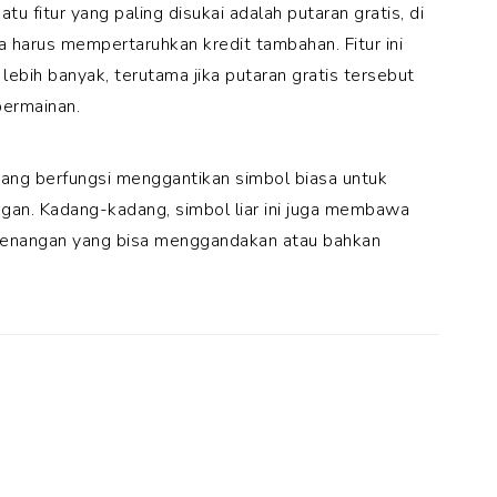
tu fitur yang paling disukai adalah putaran gratis, di
harus mempertaruhkan kredit tambahan. Fitur ini
bih banyak, terutama jika putaran gratis tersebut
permainan.
 yang berfungsi menggantikan simbol biasa untuk
n. Kadang-kadang, simbol liar ini juga membawa
enangan yang bisa menggandakan atau bahkan