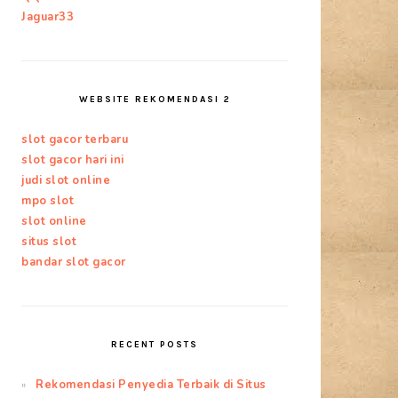
Jaguar33
WEBSITE REKOMENDASI 2
slot gacor terbaru
slot gacor hari ini
judi slot online
mpo slot
slot online
situs slot
bandar slot gacor
RECENT POSTS
Rekomendasi Penyedia Terbaik di Situs