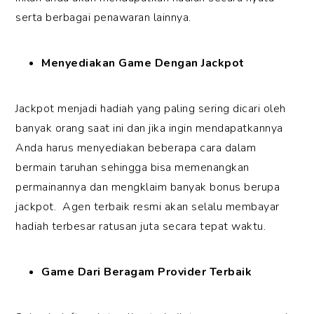
serta berbagai penawaran lainnya.
Menyediakan Game Dengan Jackpot
Jackpot menjadi hadiah yang paling sering dicari oleh
banyak orang saat ini dan jika ingin mendapatkannya
Anda harus menyediakan beberapa cara dalam
bermain taruhan sehingga bisa memenangkan
permainannya dan mengklaim banyak bonus berupa
jackpot. Agen terbaik resmi akan selalu membayar
hadiah terbesar ratusan juta secara tepat waktu.
Game Dari Beragam Provider Terbaik