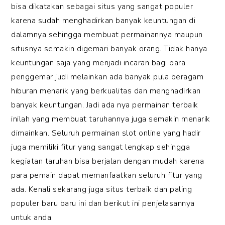
bisa dikatakan sebagai situs yang sangat populer
karena sudah menghadirkan banyak keuntungan di
dalamnya sehingga membuat permainannya maupun
situsnya semakin digemari banyak orang. Tidak hanya
keuntungan saja yang menjadi incaran bagi para
penggemar judi melainkan ada banyak pula beragam
hiburan menarik yang berkualitas dan menghadirkan
banyak keuntungan. Jadi ada nya permainan terbaik
inilah yang membuat taruhannya juga semakin menarik
dimainkan. Seluruh permainan slot online yang hadir
juga memiliki fitur yang sangat lengkap sehingga
kegiatan taruhan bisa berjalan dengan mudah karena
para pemain dapat memanfaatkan seluruh fitur yang
ada. Kenali sekarang juga situs terbaik dan paling
populer baru baru ini dan berikut ini penjelasannya
untuk anda.