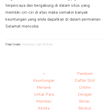
terpercaya dan bergabung di dalam situs yang
memiliki ciri-ciri di atas maka semakin banyak
keuntungan yang anda dapatkan di dalam permainan.
Selamat mencoba
Filed Under:
Informasi
,
Slot Onliine
Previous
Next
«
Panduan
Post:
Post:
Keuntungan
Daftar Slot
Menarik
Online
Untuk Para
Dengan
Member
Benar,
Ketika
Berikut