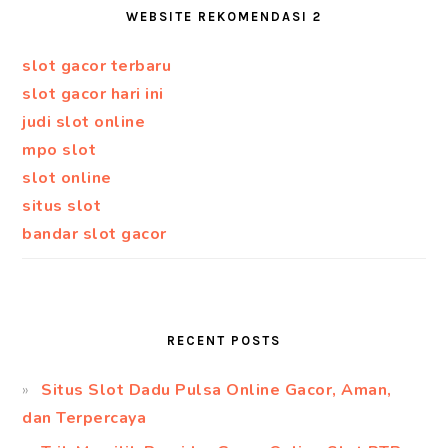
WEBSITE REKOMENDASI 2
slot gacor terbaru
slot gacor hari ini
judi slot online
mpo slot
slot online
situs slot
bandar slot gacor
RECENT POSTS
Situs Slot Dadu Pulsa Online Gacor, Aman,
dan Terpercaya